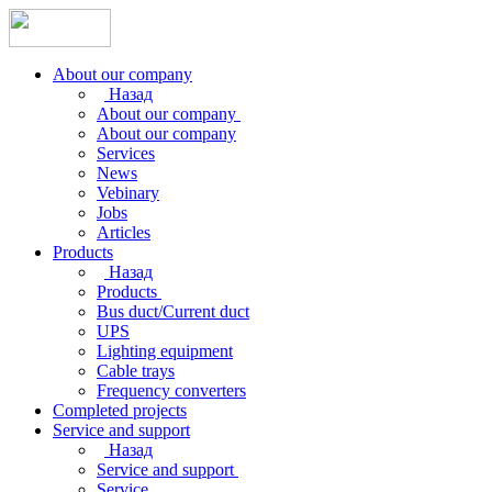
About our company
Назад
About our company
About our company
Services
News
Vebinary
Jobs
Articles
Products
Назад
Products
Bus duct/Current duct
UPS
Lighting equipment
Cable trays
Frequency converters
Completed projects
Service and support
Назад
Service and support
Service