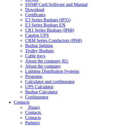
SNMP Card Software and Manual
Download
Certificates
E3 Series Busbars (IP55)
E3 Series Busbars EN
CR1 Series Busbars (IP68)
Catalog UPS
CRM Series Conductors (IP68)
Busbar lighting
Trolley Busbars
Cable trays
About the company RU
About the company
Lighting Distribution Systems
Programs
Calculator and configurator
UPS Calculator
Busbar Calculator
Configurator
Contacts
Назад
Contacts
Contacts
Partners