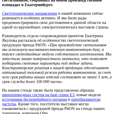
светильников, собранных на новой производственной
площадке в Екатеринбурге.
Светотехническое направление
в нашей компании сейчас
развивается особенно активно. И мы были рады
продемонстрировать свои достижения в данной области на
одной из крупнейших электротехнических выставок страны.
Руководитель отдела сопровождения проектов Екатерина
Якупова рассказала об особенностях светотехнической
продукции бренда PitON:
«При производстве светильников
мы используем высококачественную компонентную базу, а
также светодиодные модули собственного изготовления. Мы
запустили линию поверхностного монтажа, что позволяет
подбирать световые параметры под любые задачи.
Конструкторские решения в нашей продукции обеспечивают
оптимальный тепловой режим работы компонентов, за счет
чего срок работы наших изделий составляет не менее 5 лет, а
срок службы более 100 000 часов».
На нашем стенде также были представлены образцы
шинопроводных систем на базе серии Е3
, новые модели
источников бесперебойного питания
и
преобразователи
частоты
. Кроме того, посетители выставки могли
ознакомиться с продукцией бренда PitON на стенде наших
партнеров, компания Ortis.